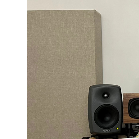
8361A
activos
W371A
7040A
7050C
Monitor
Intelige
8320A
8330A
8340A
8350A
1032C
Subwoof
Intelige
7350A
7360A
7370A
7380A
Monitor
8380a (E
8381A
S360A