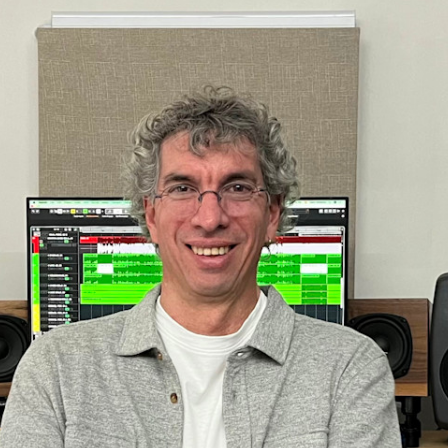
Serie 4000 para
activos
instalación
F One
F Two
4010A
4020C
es Activos
4030C
ntes de 2 vías
4040A
ers Activos
ntes
es de estudio
N)