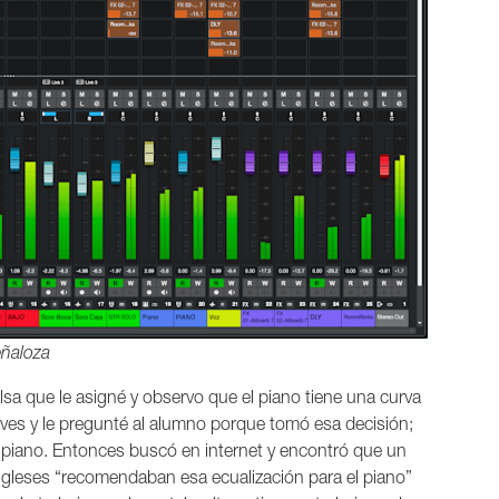
eñaloza
sa que le asigné y observo que el piano tiene una curva
raves y le pregunté al alumno porque tomó esa decisión;
 piano. Entonces buscó en internet y encontró que un
gleses “recomendaban esa ecualización para el piano”