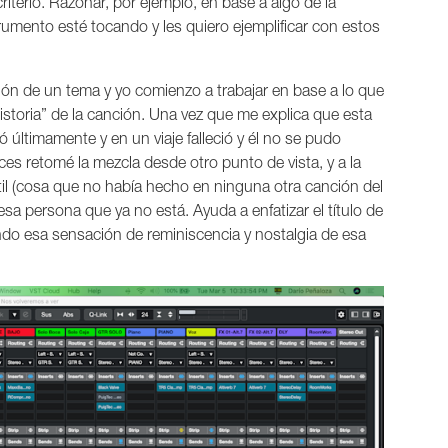
riterio. Razonar, por ejemplo, en base a algo de la
trumento esté tocando y les quiero ejemplificar con estos
ación de un tema y yo comienzo a trabajar en base a lo que
historia” de la canción. Una vez que me explica que esta
 últimamente y en un viaje falleció y él no se pudo
nces retomé la mezcla desde otro punto de vista, y a la
til (cosa que no había hecho en ninguna otra canción del
esa persona que ya no está. Ayuda a enfatizar el título de
do esa sensación de reminiscencia y nostalgia de esa