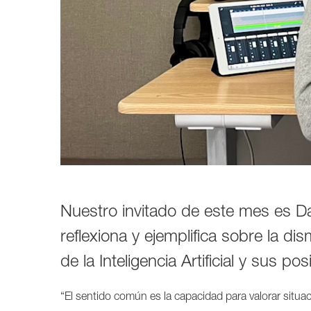
1237A
1238A
1238AC
1238DF
1234A
1234AC
1235A
1236A
Nuestro invitado de este mes es Dar
reflexiona y ejemplifica sobre la d
de la Inteligencia Artificial y sus p
“El sentido común es la capacidad para valorar situac