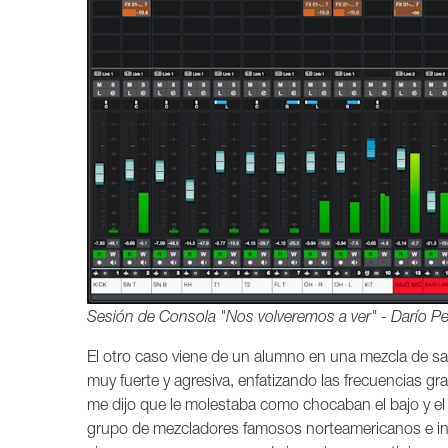
Sesión de Consola "Nos volveremos a ver" - Darío P
El otro caso viene de un alumno en una mezcla de sal
muy fuerte y agresiva, enfatizando las frecuencias g
me dijo que le molestaba como chocaban el bajo y el
grupo de mezcladores famosos norteamericanos e in