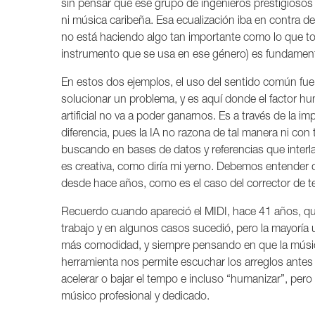
sin pensar que ese grupo de ingenieros prestigiosos s
ni música caribeña. Esa ecualización iba en contra d
no está haciendo algo tan importante como lo que toca
instrumento que se usa en ese género) es fundamental
En estos dos ejemplos, el uso del sentido común fu
solucionar un problema, y es aquí donde el factor hu
artificial no va a poder ganarnos. Es a través de la
diferencia, pues la IA no razona de tal manera ni con t
buscando en bases de datos y referencias que interlaz
es creativa, como diría mi yerno. Debemos entende
desde hace años, como es el caso del corrector de te
Recuerdo cuando apareció el MIDI, hace 41 años, q
trabajo y en algunos casos sucedió, pero la mayoría 
más comodidad, y siempre pensando en que la músi
herramienta nos permite escuchar los arreglos antes d
acelerar o bajar el tempo e incluso “humanizar”, pero
músico profesional y dedicado.