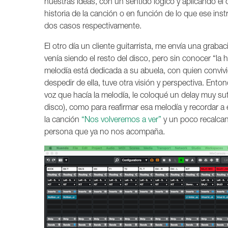
nuestras ideas, con un sentido lógico y aplicando el c
historia de la canción o en función de lo que ese ins
dos casos respectivamente.
El otro día un cliente guitarrista, me envía una grab
venía siendo el resto del disco, pero sin conocer “la 
melodía está dedicada a su abuela, con quien convivió
despedir de ella, tuve otra visión y perspectiva. Ento
voz que hacía la melodía, le coloqué un delay muy su
disco), como para reafirmar esa melodía y recordar a 
la canción
“Nos volveremos a ver”
y un poco recalcan
persona que ya no nos acompaña.