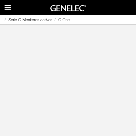
Serie G Monitores activos
Serie G Monitores activos
G One
G One