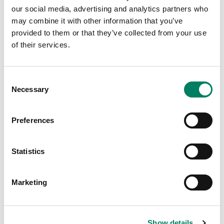
our social media, advertising and analytics partners who
• Descubrimiento automático
may combine it with other information that you’ve
• Control bidireccional y retroalimentación sobre los
provided to them or that they’ve collected from your use
siguientes comandos/notificaciones de proxy:
of their services.
Encendido / apagado
Subir volumen/Bajar volumen/Ganancia
Silenciar activado/Silenciar desactivado/Alternar
Consent
silencio
Necessary
Selection
Seleccione: Entrada AoIP 1, Entrada AoIP 2 o -
Entrada analógica
Preferences
-Seleccione: Perfil 0 a Perfil 5
Enlace
Zona de red y nombre
Statistics
Comentarios avanzados para todas las funciones
Marketing
DESCARGAR DRIVER ›
Show details