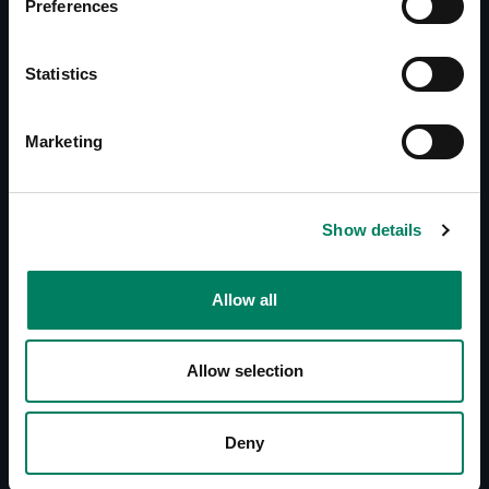
Preferences
Operating Manual 4030C
Special Colour Options
Statistics
Descargas
Marketing
Line Drawings (PDF) 4030C
4030C - Simulation File (GLL)
4030C - Simulation File (EASE3)
4030C - Simulation File (EASE4)
Show details
4030C - Simulation File (CLF)
4030 BIM Object (skp)
Allow all
4030 BIM Object (rfa)
4030 BIM Object (pcp)
4030 BIM Object (ifc)
Allow selection
4030 BIM Object (dxf)
4030 BIM Object (dwg)
Deny