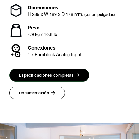
Dimensiones
H
285
x W
189
x D
178
mm
,
(ver en pulgadas)
Peso
4.9 kg / 10.8 lb
Conexiones
1 x Euroblock Analog Input
Especificaciones completas
Documentación