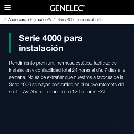
Audio para integración AV
Audio para integración AV
Serie 4000 para instalación
Serie 4000 para instalación
Serie 4000 para
instalación
Rendimiento premium, hermosa estética, facilidad de
instalación y confiabilidad total 24 horas al día, 7 días a la
semana. No es de extrañar que nuestros altavoces de la
Serie 4000 se hayan convertido en el nuevo referente del
sector AV. Ahora disponible en 120 colores RAL.