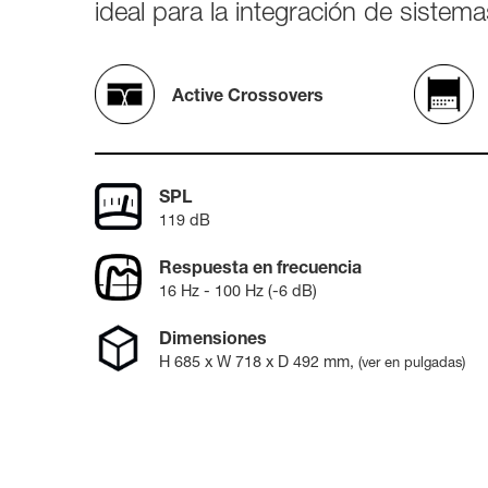
8361A
ideal para la integración de sistem
activos
W371A
7040A
7050C
Monitor
Active Crossovers
Intelige
8320A
8330A
8340A
8350A
SPL
1032C
119 dB
Subwoof
Respuesta en frecuencia
Intelige
16 Hz - 100 Hz (-6 dB)
7350A
7360A
Dimensiones
7370A
7380A
H
685
x W
718
x D
492
mm
,
(ver en pulgadas)
Monitor
8380a (E
8381A
S360A