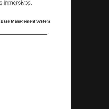
Serie 4000 para
as inmersivos.
activos
instalación
F One
F Two
4010A
4020C
es Activos
4030C
Bass Management System
ntes de 2 vías
4040A
ers Activos
ntes
es de estudio
N)