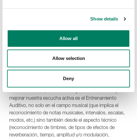
Para quienes trabajamos en las diferentes labores
Show details
relacionadas con el sonido y su manipulación, el acto de
“escuchar” es fundamental. Para ello, y según los
expertos que han investigado y estudiado lo que ellos
Allow all
llaman “El Arte de Escuchar”, uno de los aspectos más
importantes de este acto cognitivo activo es practicar
una “escucha activa”, que implica un proceso
Allow selection
consciente para enfocar nuestra atención en el estímulo
sonoro, sin ser molestados o interrumpidos por otros
estímulos.
Deny
Y definitivamente, una de las mejores herramientas para
mejorar nuestra escucha activa es el Entrenamiento
Auditivo, no solo en el campo musical (que implica el
reconocimiento de notas musicales, intervalos, escalas,
modos, etc.) sino también desde el aspecto técnico
(reconocimiento de timbres, de tipos de efectos de
reverberación, tiempo, amplitud y/o modulación,