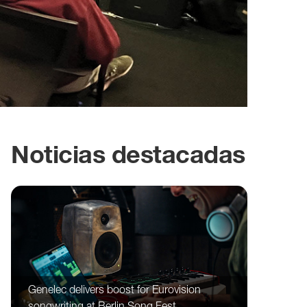
Noticias destacadas
Genelec delivers boost for Eurovision
songwriting at Berlin Song Fest