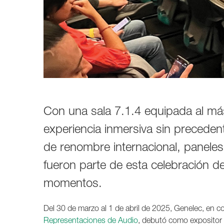
1237A
1238A
1238AC
1238DF
1234A
1234AC
1235A
1236A
Con una sala 7.1.4 equipada al más
experiencia inmersiva sin precede
de renombre internacional, panele
fueron parte de esta celebración de
momentos.
Del 30 de marzo al 1 de abril de 2025, Genelec, en c
Representaciones de Audio
, debutó como expositor