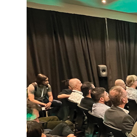
8361A
activos
W371A
7040A
7050C
Monitor
Intelige
8320A
8330A
8340A
8350A
1032C
Subwoof
Intelige
7350A
7360A
7370A
7380A
Monitor
8380a (E
8381A
S360A