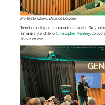
Morten Lindberg, Balance Engineer
También participaron el canadiense
Justin Gray
, art
inmersiva, y el chileno
Christopher Manhey
, colabor
shows en vivo.