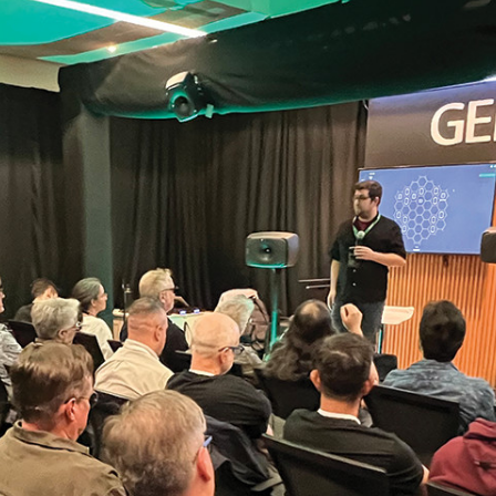
Serie 4000 para
activos
instalación
F One
F Two
4010A
4020C
es Activos
4030C
ntes de 2 vías
4040A
ers Activos
ntes
es de estudio
N)