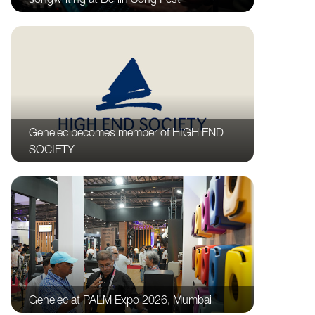
Genelec becomes member of HIGH END
SOCIETY
Genelec at PALM Expo 2026, Mumbai