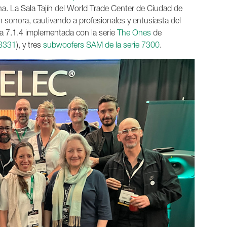
na. La Sala Tajín del World Trade Center de Ciudad de
n sonora, cautivando a profesionales y entusiasta del
va 7.1.4 implementada con la serie
The Ones
de
8331
), y tres
subwoofers SAM de la serie 7300
.