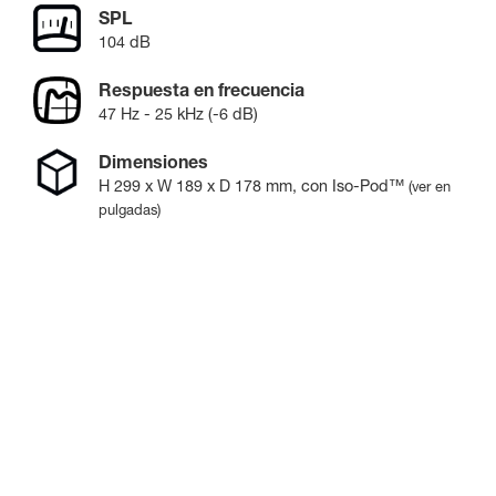
SPL
104 dB
Respuesta en frecuencia
47 Hz - 25 kHz (-6 dB)
Dimensiones
H
299
x W
189
x D
178
mm
, con Iso-Pod™
(ver en
pulgadas)