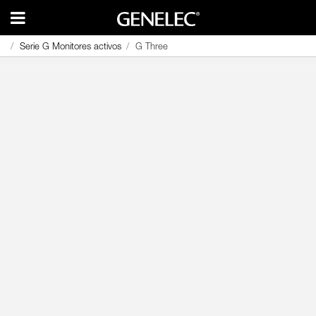
Serie G Monitores activos
Serie G Monitores activos
G Three
G Three