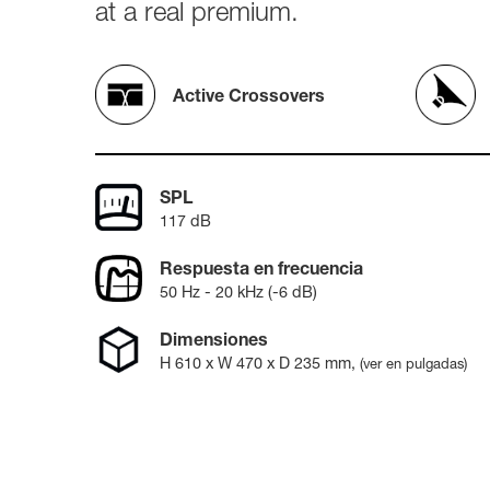
8361A
at a real premium.
activos
W371A
7040A
7050C
Monitor
Active Crossovers
Intelige
8320A
8330A
8340A
8350A
SPL
1032C
117 dB
Subwoof
Respuesta en frecuencia
Intelige
50 Hz - 20 kHz (-6 dB)
7350A
7360A
Dimensiones
7370A
7380A
H
610
x W
470
x D
235
mm
,
(ver en pulgadas)
Monitor
8380a (E
8381A
S360A