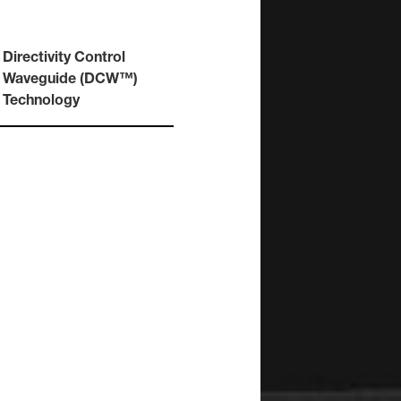
Serie 4000 para
activos
instalación
F One
F Two
4010A
Directivity Control
4020C
es Activos
4030C
Waveguide (DCW™)
ntes de 2 vías
4040A
Technology
ers Activos
ntes
es de estudio
N)