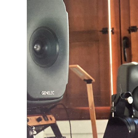
8361A
activos
W371A
7040A
7050C
Monitor
Intelige
8320A
8330A
8340A
8350A
1032C
Subwoof
Intelige
7350A
7360A
7370A
7380A
Monitor
8380a (E
8381A
S360A