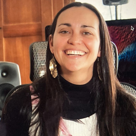
Serie 4000 para
activos
instalación
F One
F Two
4010A
4020C
es Activos
4030C
ntes de 2 vías
4040A
ers Activos
ntes
es de estudio
N)