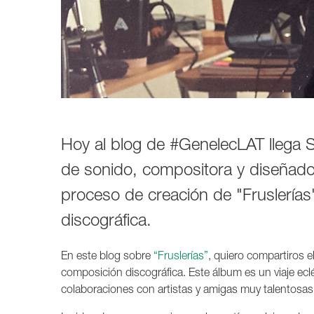
1237A
1238A
1238AC
1238DF
1234A
1234AC
1235A
1236A
Hoy al blog de #GenelecLAT llega 
de sonido, compositora y diseñado
proceso de creación de "Fruslería
discográfica.
En este blog sobre
“Fruslerías”
, quiero compartiros e
composición discográfica. Este álbum es un viaje ecl
colaboraciones con artistas y amigas muy talentosas