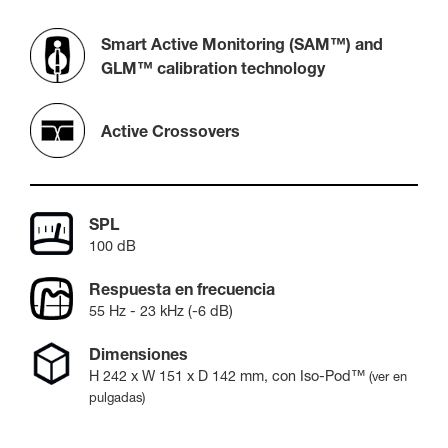
Smart Active Monitoring (SAM™) and
GLM™ calibration technology
Active Crossovers
SPL
100 dB
Respuesta en frecuencia
55 Hz - 23 kHz (-6 dB)
Dimensiones
H
242
x W
151
x D
142
mm
, con Iso-Pod™
(ver en
pulgadas)