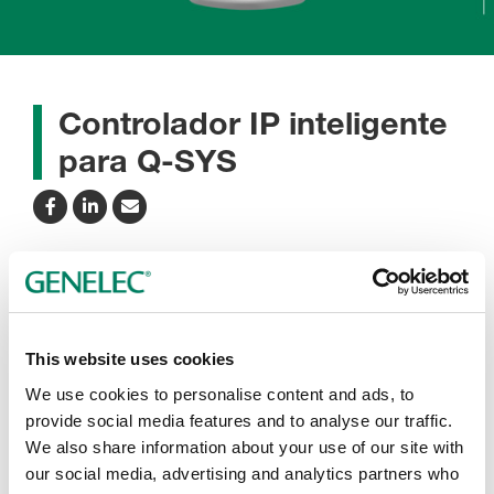
Controlador IP inteligente
para Q-SYS
Este controlador gratuito integra estrechamente los
sistemas de automatización Q-SYS de QSC con los
This website uses cookies
altavoces Genelec Smart IP.
We use cookies to personalise content and ads, to
Proporciona acceso sencillo a las funciones de
provide social media features and to analyse our traffic.
retroalimentación y control bidireccional de Smart IP,
We also share information about your use of our site with
como las siguientes:
our social media, advertising and analytics partners who