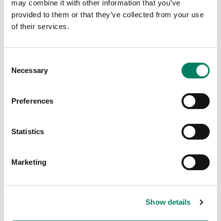
may combine it with other information that you’ve
• Control de IP
provided to them or that they’ve collected from your use
• Descubrimiento automático
of their services.
• Control bidireccional y retroalimentación sobre los
siguientes comandos/notificaciones de proxy:
Consent
Encendido / apagado
Necessary
Selection
Subir volumen/Bajar volumen/Ganancia
Silenciar activado/Silenciar desactivado/Alternar
silencio
Preferences
Parpadear
Boot
Statistics
DESCARGAR SOFTWARE ›
Marketing
Show details