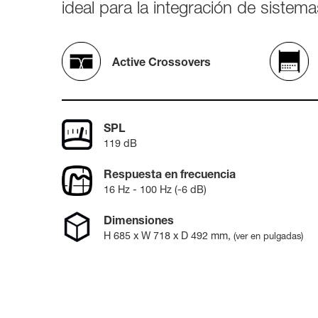
8361A
ideal para la integración de sistem
activos
W371A
7040A
7050C
Monitor
Active Crossovers
Intelige
8320A
8330A
8340A
8350A
SPL
1032C
119 dB
Subwoof
Respuesta en frecuencia
Intelige
16 Hz - 100 Hz (-6 dB)
7350A
7360A
Dimensiones
7370A
7380A
H
685
x W
718
x D
492
mm
,
(ver en pulgadas)
Monitor
8380a (E
8381A
S360A