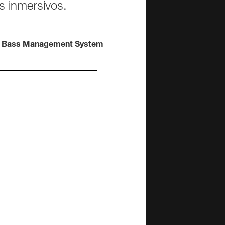
Serie 4000 para
as inmersivos.
activos
instalación
F One
F Two
4010A
4020C
es Activos
4030C
Bass Management System
ntes de 2 vías
4040A
ers Activos
ntes
es de estudio
N)