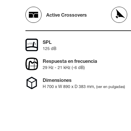
8361A
activos
W371A
7040A
7050C
Active Crossovers
Monitor
Intelige
8320A
8330A
SPL
8340A
8350A
125 dB
1032C
Respuesta en frecuencia
29 Hz - 21 kHz (-6 dB)
Subwoof
Intelige
Dimensiones
7350A
7360A
H
700
x W
890
x D
383
mm
,
(ver en pulgadas)
7370A
7380A
Monitor
8380a (E
8381A
S360A