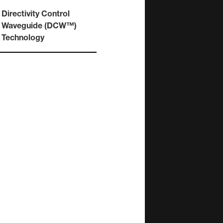
Serie 4000 para
activos
instalación
Directivity Control
F One
F Two
4010A
Waveguide (DCW™)
4020C
es Activos
Technology
4030C
ntes de 2 vías
4040A
ers Activos
ntes
es de estudio
N)