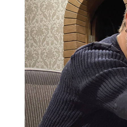
8361A
activos
W371A
7040A
7050C
Monitor
Intelige
8320A
8330A
8340A
8350A
1032C
Subwoof
Intelige
7350A
7360A
7370A
7380A
Monitor
8380a (E
8381A
S360A