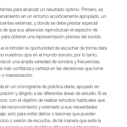
tantes para alcanzar un resultado óptimo. Primero, es
entrenamiento en un entorno acústicamente apropiado, un
e fuentes externas, y donde se debe prestar especial
se de que sus altavoces reproduzcan el espectro de
 para obtener una representación precisa del sonido.
ue le brinden la oportunidad de escuchar de forma clara
mo nuestros ojos en el mundo sonoro, por lo tanto,
oducir una amplia variedad de sonidos y frecuencias.
ará más confianza y certeza en las decisiones que tome
 o masterización.
da en un cronograma de práctica diaria, apoyado en
ción y dirigido a las diferentes áreas de estudio. Si es
icos, con el objetivo de realizar estudios habituales que
to del reconocimiento y orientado a sus necesidades
baje, esto para evitar daños o lesiones que puedan
icio o sesión de escucha, de tal manera que evite la