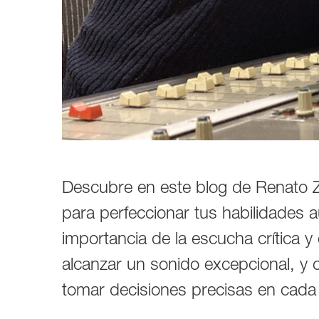
1237A
1238A
1238AC
1238DF
1234A
1234AC
1235A
1236A
Descubre en este blog de Renato 
para perfeccionar tus habilidades a
importancia de la escucha crítica y
alcanzar un sonido excepcional, y
tomar decisiones precisas en cada 