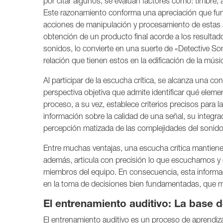
por citar algunos, se evalúan factores como: timbre, a
Este razonamiento conforma una apreciación que fun
acciones de manipulación y procesamiento de estas s
obtención de un producto final acorde a los resultad
sonidos, lo convierte en una suerte de «Detective So
relación que tienen estos en la edificación de la mús
Al participar de la escucha crítica, se alcanza una 
perspectiva objetiva que admite identificar qué elem
proceso, a su vez, establece criterios precisos para
información sobre la calidad de una señal, su integr
percepción matizada de las complejidades del sonido
Entre muchas ventajas, una escucha crítica mantiene
además, articula con precisión lo que escuchamos y
miembros del equipo. En consecuencia, esta informa
en la toma de decisiones bien fundamentadas, que me
El entrenamiento auditivo: La base 
El entrenamiento auditivo es un proceso de aprendiza