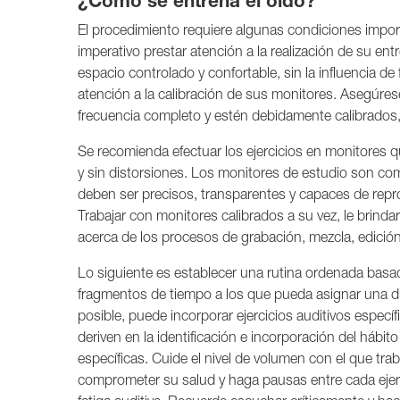
¿Cómo se entrena el oído?
El procedimiento requiere algunas condiciones impor
imperativo prestar atención a la realización de su 
espacio controlado y confortable, sin la influencia d
atención a la calibración de sus monitores. Asegúre
frecuencia completo y estén debidamente calibrados,
Se recomienda efectuar los ejercicios en monitores q
y sin distorsiones. Los monitores de estudio son co
deben ser precisos, transparentes y capaces de repr
Trabajar con monitores calibrados a su vez, le brind
acerca de los procesos de grabación, mezcla, edición
Lo siguiente es establecer una rutina ordenada basa
fragmentos de tiempo a los que pueda asignar una dura
posible, puede incorporar ejercicios auditivos específ
deriven en la identificación e incorporación del hábi
específicas. Cuide el nivel de volumen con el que tra
comprometer su salud y haga pausas entre cada ejerc