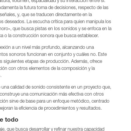
ltura, volumen, espacialidad y su interacción entre sí.
damenta la futura toma de decisiones, respecto de las
eñales, y, que se traducen directamente en la
os deseados. La escucha crítica para quien manipula los
noro», que busca pistas en los sonidos y se enfoca en la
ica o la construcción sonora que busca establecer.
conexión a un nivel más profundo, alcanzando una
entos sonoros funcionan en conjunto y cuáles no. Este
 las siguientes etapas de producción. Además, ofrece
ación con otros elementos de la composición y la
.
 una calidad de sonido consistente en un proyecto que,
 construye una comunicación más efectiva con otros
ción sirve de base para un enfoque metódico, centrado
joran la eficiencia de procedimientos y resultados.
de todo
je, que busca desarrollar y refinar nuestra capacidad