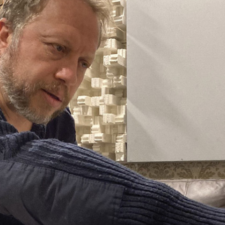
Serie 4000 para
activos
instalación
F One
F Two
4010A
4020C
es Activos
4030C
ntes de 2 vías
4040A
ers Activos
ntes
es de estudio
N)