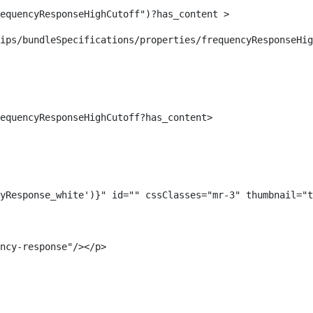
equencyResponseHighCutoff")?has_content >  
ips/bundleSpecifications/properties/frequencyResponseHig
equencyResponseHighCutoff?has_content> 
yResponse_white')}" id="" cssClasses="mr-3" thumbnail="t
ncy-response"/></p>  