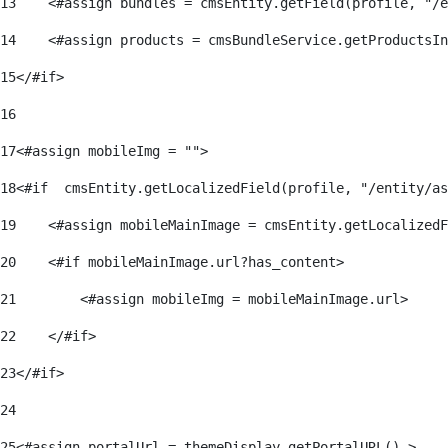
1237A
13
    <#assign bundles = cmsEntity.getField(profile, "/e
1238A
1238AC
14
    <#assign products = cmsBundleService.getProductsIn
1238DF
1234A
15
</#if> 
1234AC
1235A
16
1236A
17
<#assign mobileImg = ""> 
18
<#if  cmsEntity.getLocalizedField(profile, "/entity/as
19
    <#assign mobileMainImage = cmsEntity.getLocalizedF
20
    <#if mobileMainImage.url?has_content> 
21
        <#assign mobileImg = mobileMainImage.url> 
22
    </#if> 
23
</#if> 
24
25
<#assign portalUrl = themeDisplay.getPortalURL() > 