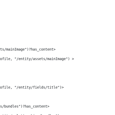
Serie 4000 para
activos
instalación
F One
F Two
4010A
4020C
es Activos
4030C
ntes de 2 vías
4040A
ts/mainImage")?has_content> 
ofile, "/entity/assets/mainImage") > 
ers Activos
ntes
ofile, "/entity/fields/title")> 
es de estudio
N)
s/bundles")?has_content> 