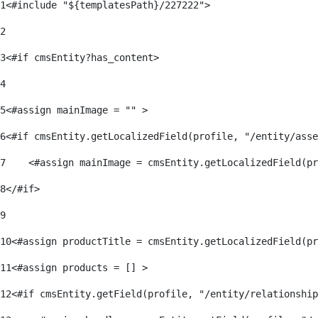
8361A
1
<#include "${templatesPath}/227222">  
activos
W371A
7040A
2
7050C
Monitor
3
<#if cmsEntity?has_content> 
Intelige
8320A
4
8330A
8340A
5
<#assign mainImage = "" > 
8350A
1032C
6
<#if cmsEntity.getLocalizedField(profile, "/entity/asse
7
    <#assign mainImage = cmsEntity.getLocalizedField(pr
Subwoof
Intelige
8
</#if> 
7350A
7360A
9
7370A
7380A
10
<#assign productTitle = cmsEntity.getLocalizedField(pr
Monitor
11
<#assign products = [] > 
8380a (E
12
<#if cmsEntity.getField(profile, "/entity/relationship
8381A
S360A