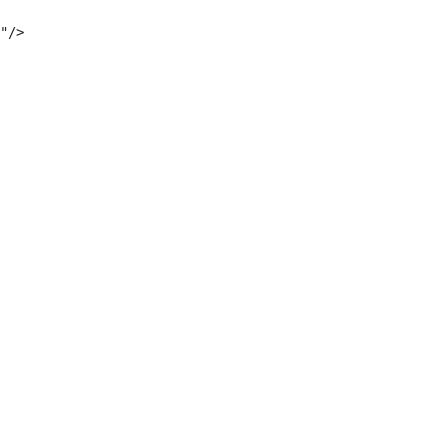
"/>  