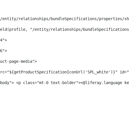
/entity/relationships/bundleSpecifications/properties/sh
eld(profile, "/entity/relationships/bundleSpecifications
4">  
6">  
uct-page-media">  
rc="${getProductSpecificationIconUrl('SPL_white')}" id="
body"> <p class="mt-0 text-bolder"><@liferay.language ke