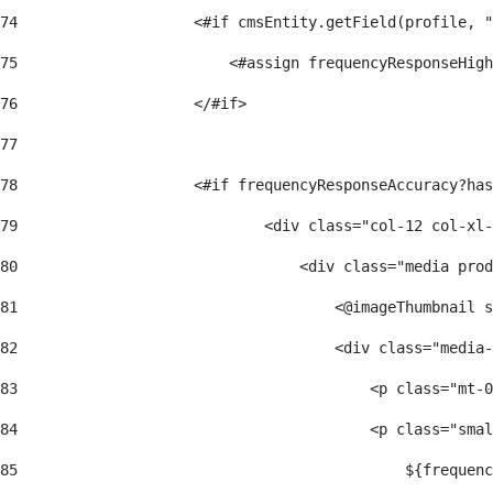
74
                    <#if cmsEntity.getField(profile, "
75
                        <#assign frequencyResponseHigh
76
                    </#if>                            
77
78
                    <#if frequencyResponseAccuracy?has
79
                            <div class="col-12 col-xl-
80
                                <div class="media prod
81
                                    <@imageThumbnail s
82
                                    <div class="media-
83
                                        <p class="mt-0
84
                                        <p class="smal
85
                                            ${frequenc