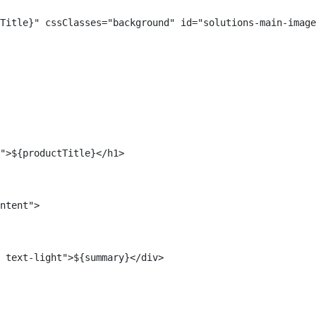
Title}" cssClasses="background" id="solutions-main-image
">${productTitle}</h1> 
ntent"> 
 text-light">${summary}</div>             