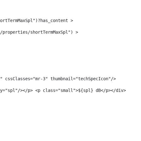
ortTermMaxSpl")?has_content > 
/properties/shortTermMaxSpl") > 
" cssClasses="mr-3" thumbnail="techSpecIcon"/> 
y="spl"/></p> <p class="small">${spl} dB</p></div> 