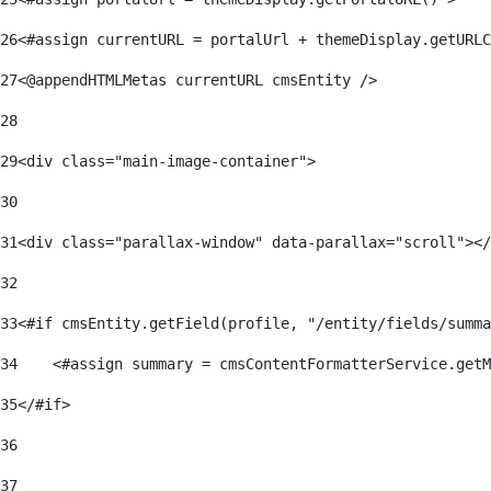
26
<#assign currentURL = portalUrl + themeDisplay.getURLC
27
<@appendHTMLMetas currentURL cmsEntity /> 
28
29
<div class="main-image-container"> 
30
31
<div class="parallax-window" data-parallax="scroll"></
32
33
<#if cmsEntity.getField(profile, "/entity/fields/summa
34
    <#assign summary = cmsContentFormatterService.getM
35
</#if> 
36
37