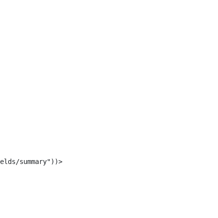
elds/summary"))> 