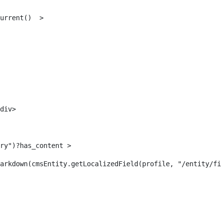
urrent()  > 
div> 
ry")?has_content > 
arkdown(cmsEntity.getLocalizedField(profile, "/entity/fi