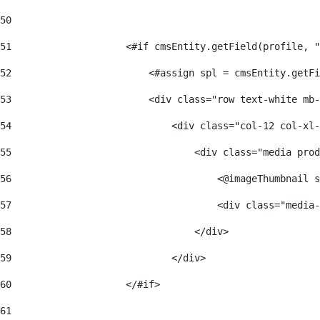
50
51
                    <#if cmsEntity.getField(profile, "
52
                        <#assign spl = cmsEntity.getFi
53
                        <div class="row text-white mb-
54
                            <div class="col-12 col-xl-
55
                                <div class="media prod
56
                                    <@imageThumbnail s
57
                                    <div class="media-
58
                                </div>  
59
                            </div> 
60
                    </#if> 
61