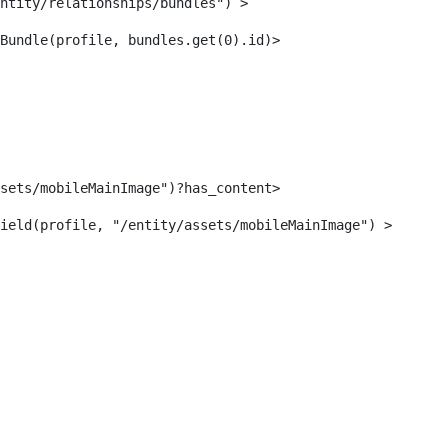
ntity/relationships/bundles") > 
Bundle(profile, bundles.get(0).id)> 
sets/mobileMainImage")?has_content> 
ield(profile, "/entity/assets/mobileMainImage") > 