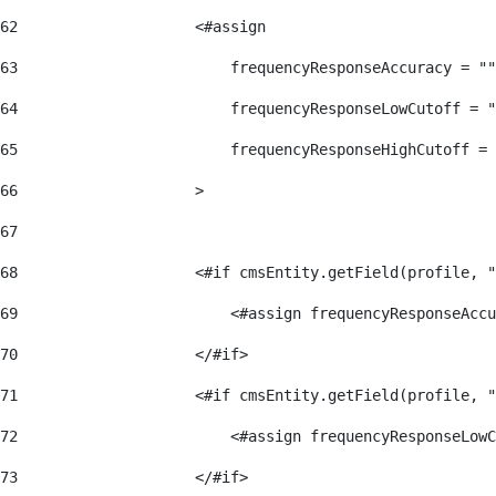
62
                    <#assign  
63
                        frequencyResponseAccuracy = ""
64
                        frequencyResponseLowCutoff = "
65
                        frequencyResponseHighCutoff = 
66
                    > 
67
68
                    <#if cmsEntity.getField(profile, "
69
                        <#assign frequencyResponseAccu
70
                    </#if> 
71
                    <#if cmsEntity.getField(profile, "
72
                        <#assign frequencyResponseLowC
73
                    </#if> 