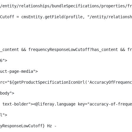
/entity/relationships/bundleSpecifications/properties/fr
Cutoff = cmsEntity.getField(profile, "/entity/relationsh
 
_content && frequencyResponseLowCutoff?has_content && fr
6">  
uct-page-media">  
rc="${getProductSpecificationIconUrl('AccuracyOfFrequenc
body">  
 text-bolder"><@liferay.language key="accuracy-of-freque
l"> 
yResponseLowCutoff} Hz -  