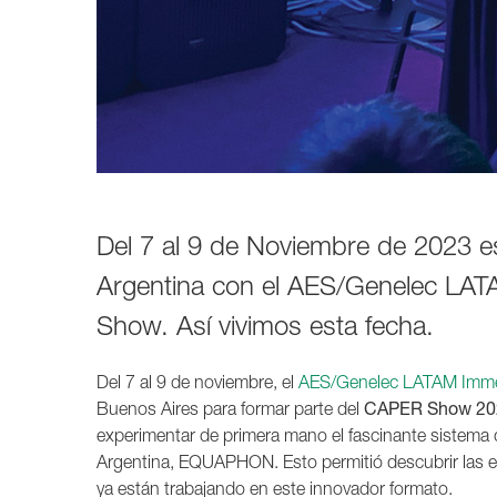
1237A
1238A
1238AC
1238DF
1234A
1234AC
1235A
1236A
Del 7 al 9 de Noviembre de 2023 e
Argentina con el AES/Genelec LAT
Show. Así vivimos esta fecha.
Del 7 al 9 de noviembre, el
AES/Genelec LATAM Imme
Buenos Aires para formar parte del
CAPER Show 20
experimentar de primera mano el fascinante sistema 
Argentina, EQUAPHON. Esto permitió descubrir las e
ya están trabajando en este innovador formato.