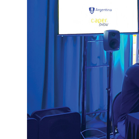
8361A
activos
W371A
7040A
7050C
Monitor
Intelige
8320A
8330A
8340A
8350A
1032C
Subwoof
Intelige
7350A
7360A
7370A
7380A
Monitor
8380a (E
8381A
S360A