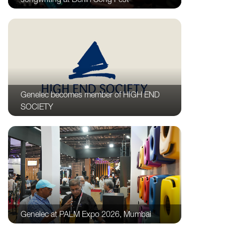
Genelec becomes member of HIGH END
SOCIETY
Genelec at PALM Expo 2026, Mumbai