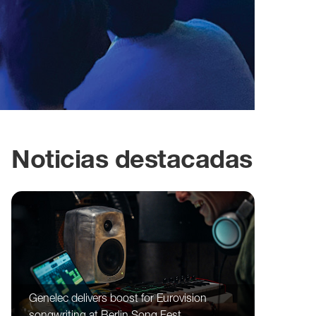
Noticias destacadas
Genelec delivers boost for Eurovision
songwriting at Berlin Song Fest