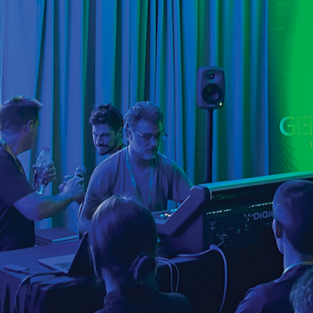
Serie 4000 para
activos
instalación
F One
F Two
4010A
4020C
es Activos
4030C
ntes de 2 vías
4040A
ers Activos
ntes
es de estudio
N)