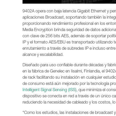
9402A opera con baja latencia Gigabit Ethernet y pe
aplicaciones Broadcast, soportando también la integ
proporcionando rendimiento profesional en los ento
Media Encryption brinda seguridad de datos adicional
con clave de 256 bits AES, además de soportar políti
IP y el formato AES/EBU es transportado utilizando te
enrutamiento a través de subredes IP e incluso entre
alcance y escalabilidad.
Diseñado para uso confiable durante décadas y fabr
en la fábrica de Genelec en Iisalmi, Finlandia, el 9
de rack facilitando su instalación en cualquier estud
de consumo está aún mejorado por la tecnología prop
Intelligent Signal Sensing (ISS)
, que minimiza el cons
dispositivo se conecta en red a través de un único cab
reduciendo la necesidad de cableado y los costos, lo 
“Como los estudios, las instalaciones de broadcast y