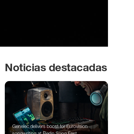
Noticias destacadas
Genelec delivers boost for Eurovision
songwriting at Berlin Song Fest