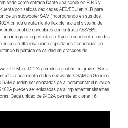
l, teniendo como entrada Dante una conexión RJ45 y
cuenta con salidas dedicadas AES/EBU en XLR para
nexión de un subwoofer SAM (incorporando en sus dos
402A brinda enrutamiento flexible hacia el sistema de
or profesional de auriculares con entrada AES/EBU
s una integración perfecta del flujo de señal entre los dos
 audio de alta resolución soportando frecuencias de
vitando la pérdida de calidad en procesos de
tware GLM, el 9402A permite la gestión de graves (Bass
 correcto alineamiento de los subwoofers SAM de Genelec
rs SAM pueden ser enlazados para incrementar el nivel de
e 9402A pueden ser enlazadas para implementar sistemas
ores. Cada unidad de 9402A permite adicionar 16