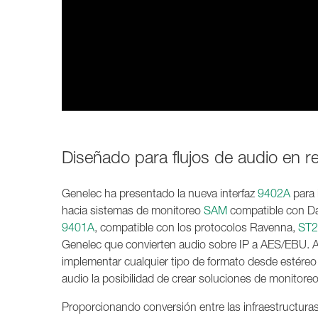
1237A
1238A
1238AC
1238DF
1234A
1234AC
1235A
1236A
Diseñado para flujos de audio en r
Genelec ha presentado la nueva interfaz
9402A
para 
hacia sistemas de monitoreo
SAM
compatible con Da
9401A
, compatible con los protocolos Ravenna,
ST2
Genelec que convierten audio sobre IP a AES/EBU. A
implementar cualquier tipo de formato desde estéreo 
audio la posibilidad de crear soluciones de monitoreo
Proporcionando conversión entre las infraestructura