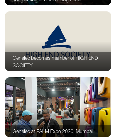
Genelec becomes member of HIGH END
SOCIETY
Genelec at PALM Expo 2026, Mumbai