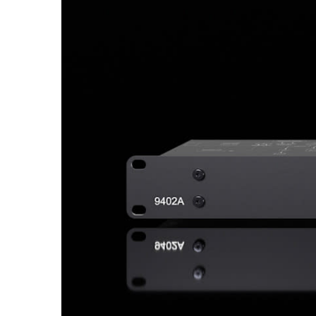
8361A
activos
W371A
7040A
7050C
Monitor
Intelige
8320A
8330A
8340A
8350A
1032C
Subwoof
Intelige
7350A
7360A
7370A
7380A
Monitor
8380a (E
8381A
S360A