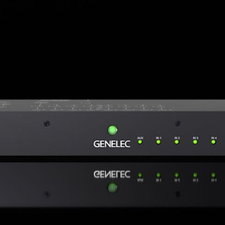
Serie 4000 para
activos
instalación
F One
F Two
4010A
4020C
es Activos
4030C
ntes de 2 vías
4040A
ers Activos
ntes
es de estudio
N)